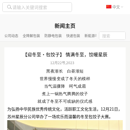
中文
新闻主页
公司动态
全降解包装
防静电包装
快递包装
新能源与化工包装
隔热保
【迎冬至·包饺子】 情满冬至，饺暖星辰
12月
22号
,
2023
黑夜渐长 白昼渐短
世界慢慢变成了冬天的模样
当气温骤降 呵气成霜
煮上一锅热气腾腾的饺子
就成了冬至不可或缺的仪式感
为弘扬中华民族优秀传统文化，活跃职工文化生活，12月21日，
苏州星辰分公司举办了一场欢乐而温馨的冬至包饺子大赛。