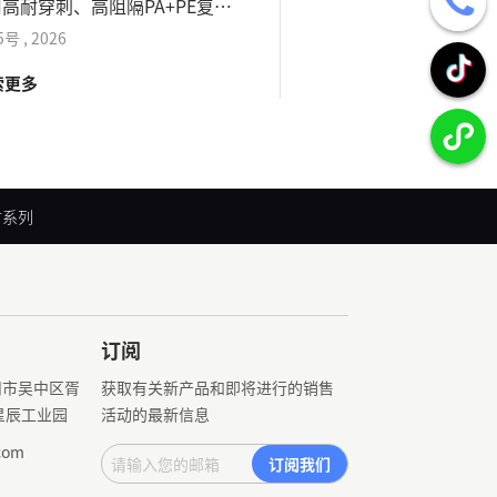
高耐穿刺、高阻隔PA+PE复合
全新原料生产，无尘
质，抗摩擦、抗挤压、耐颗粒穿
备高阻隔、耐穿刺、
5号
,
2026
08月
05号
,
2026
适配灭菌工艺、无杂
索更多
探索更多
防尘防潮等特性。
材系列
订阅
州市吴中区胥
获取有关新产品和即将进行的销售
星辰工业园
活动的最新信息
com