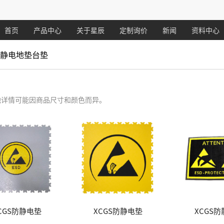
首页
产品中心
关于星辰
定制询价
新闻
资料中心
防静电地垫台垫
他详情可能因商品尺寸和颜色而异。
CGS防静电垫
XCGS防静电垫
XCGS