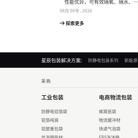
性能优异，可有效隔氧、隔水、
潮、防尘、防氧化，最大程度保
08月
06号
,
2026
日化原料活性
探索更多
星辰包装解决方案:
防静电包装系列
新能源
采购
工业包装
电商物流包装
防静电铝箔袋
蜂窝纸袋
铝箔吨袋
物流缓冲材
铝塑重包袋
快递气泡袋
气泡隔热材
EPS泡沫箱