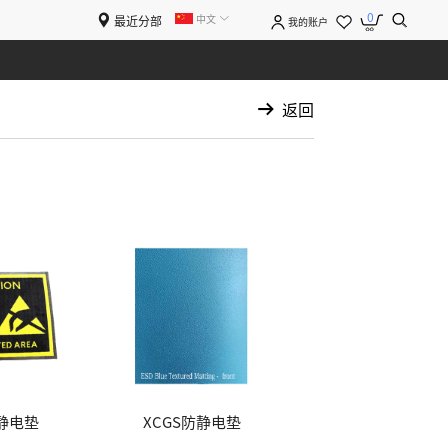
0
中文
最近分部
我的账户
返回
防静电垫
XCGS防静电垫