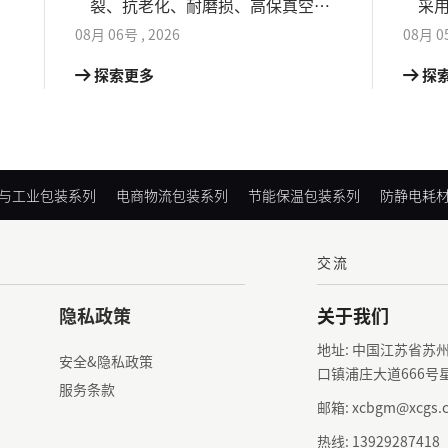
防
裂、抗老化、耐磨损、高保真空、
采用
留
防潮防盐雾性能突出。
材
08月
06号
,
2026
08月
0
刺
探索更多
探
与工业包装系列
电商物流包装系列
节能保温包装系列
防静电耗
交流
隐私政策
关于我们
地址: 中国江苏省苏
安全&隐私政策
口镇浦庄大道666号
服务条款
邮箱: xcbgm@xcgs.
热线: 13929287418