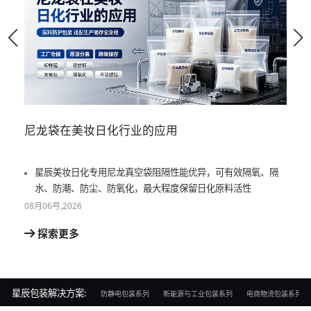
尼龙袋在美妆日化行业的应用
尼龙
星辰美妆日化专用尼龙真空袋阻隔性能优异，可有效隔氧、隔
星
水、防潮、防尘、防氧化，最大程度保留日化原料活性
真
08月
06号
,
2026
08月
0
探索更多
探
星辰包装解决方案:
防静电包装系列
新能源与工业包装系列
电商物流包装系列