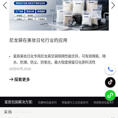
尼龙袋在美妆日化行业的应用
尼龙
星辰美妆日化专用尼龙真空袋阻隔性能优异，可有效隔氧、隔
星
水、防潮、防尘、防氧化，最大程度保留日化原料活性
真
08月
06号
,
2026
08月
0
探索更多
探
星辰包装解决方案:
防静电包装系列
新能源与工业包装系列
电商物流包装系列
采购