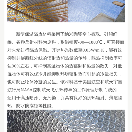
新型保温隔热材料
采
用了
纳米陶瓷
空心微珠
、硅铝纤
维、各种反射材料为原料，耐温幅度
-80—1800℃，可直接面
对火焰进行隔热保温
。
其导热系数低至
0.03W/m·K，能有效
抑制并屏蔽红外线的辐射热和热量的传导，隔热抑制效率可
达90%左右，可抑制高温物体的热辐射和热量的散失，对低
温物体可有效保冷并能抑制环境辐射热而引起的
冷量损失
，
也可防止物体冷凝的发生。
该材料基于
美国航空
和航天宇宙
航行局
NASA控制
航天飞机
热传导
的工作原理研制而成的，
适用于高压喷涂、无污染，并具有良好的抗热辐射、薄层隔
热、防水防腐蚀等性能。