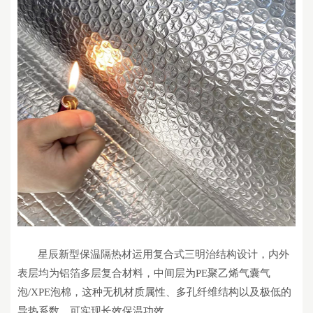
星辰
新型保温隔热
材
运用复合式三明治结构设计，内外
表层均为铝箔多层复合材料，中间层为
PE
聚乙烯气囊气
泡
/XPE
泡棉，这种无机材质属性、多孔纤维结构以及极低的
导热系数，可实现长效保温功效。