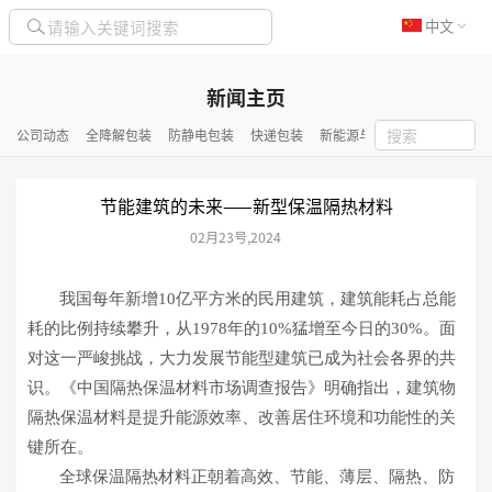
中文
新闻主页
公司动态
全降解包装
防静电包装
快递包装
新能源与化工包装
隔热保
节能建筑的未来——新型保温隔热材料
02月
23号
,
2024
我国每年新增
10亿平方米的民用建筑，建筑能耗占总能
耗的比例持续攀升，从1978年的10%猛增至今日的30%。面
对这一严峻挑战，大力发展节能型建筑已成为社会各界的共
识。《中国隔热保温材料市场调查报告》明确指出，建筑物
隔热保温材料是提升能源效率、改善居住环境和功能性的关
键所在。
全球保温隔热材料正朝着高效、节能、薄层、隔热、防