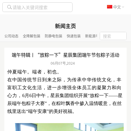
中文
新闻主页
公司动态
全降解包装
防静电包装
快递包装
新能源与化工包装
隔热保
端午特辑丨“放粽一下”星辰集团端午节包粽子活动
06月
07号
,
2024
仲夏端午。端者，初也
。
在中国传统节日到来之际，为传承中华传统文化，丰
富职工文化生活，进一步增强全体员工的凝聚力和向
心力，
6月6日中午，星辰集团组织开展“放粽一下——星
辰端午包粽子大赛”，在粽叶飘香中掺入温情暖意，在丝
线里送出“端午安康”的美好祝福。