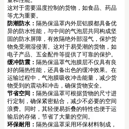
这对于需要温度控制的货物，如食品、药品
等尤为重要。
防潮防水：
隔热保温罩
内外层铝膜都具备优
异的防水性能，与中间的气泡层共同构成坚
固的防水屏障，有效隔绝外部湿气，保护货
物免受潮湿侵害。这对于易受潮的货物，如
电子产品、五金配件等提供了可靠的保护。
缓冲
防震：
隔热保温罩
气泡膜层不仅具有良
好的隔热性能，还具备出色的缓冲效果。在
运输过程中，气泡膜吸收冲击能量，减少货
物受到的震动和冲击，确保货物安全。
节省空间：
隔热保温罩可根据货物的尺寸进
行定制，确保紧密贴合，减少不必要的空间
浪费。同时，其轻便易折叠的特性也便于运
输后的存储，节省了大量
的
空间。
环保耐用：
隔热保温
罩采用环保材料制成，