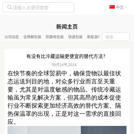
中文
新闻主页
公司动态
全降解包装
防静电包装
快递包装
新能源与化工包装
隔热保
有没有比冷藏运输更便宜的替代方法？
09月
24号
,
2024
在快节奏的全球贸易中，确保货物以最佳状
态运送到目的地，对众多行业而言至关重
要，尤其是对温度敏感的物品。传统冷藏运
输虽为常
见
解决方案，但其高昂
的
成本促使
行业不断探索更
加
经济高效的替代方案。
隔
热保温罩
的出现，
正是对这一需求的直接回
应
。