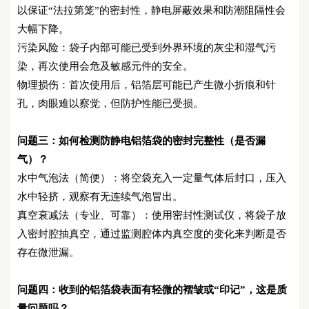
以保证
“法拉第笼”的密封性，静电屏蔽效果和防潮阻隔性会
大幅下降。
污染风险：袋子内部可能已受到外界环境的灰尘和湿气污
染，再次使用会危及敏感元件的安全。
物理损伤：首次使用后，铝箔层可能已产生微小折痕和针
孔，肉眼难以察觉，但防护性能已受损。
问题三：
如何检测防静电铝箔袋的密封完整性（是否漏
气）？
水中气泡法（简便）：将空袋充入一定量气体后封口，压入
水中轻挤，观察有无连续气泡冒出。
真空衰减法（专业、可靠）：使用密封性测试仪，将袋子放
入密封腔抽真空，通过监测腔体内真空度的变化来判断是否
存在微泄漏。
问题四：
收到的铝箔袋表面有轻微的褶皱或
“印记”，这是质
量问题吗？