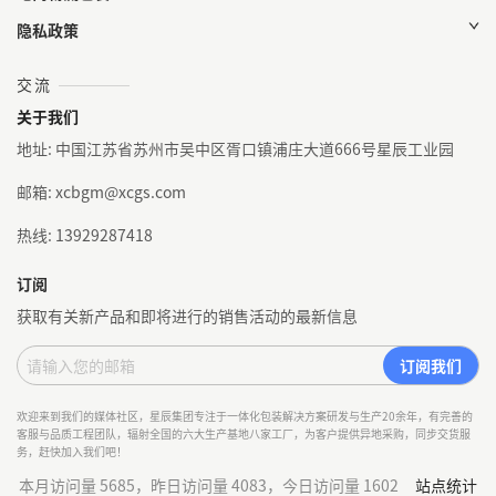
隐私政策
交流
关于我们
地址: 中国江苏省苏州市吴中区胥口镇浦庄大道666号星辰工业园
邮箱: xcbgm@xcgs.com
热线: 13929287418
订阅
获取有关新产品和即将进行的销售活动的最新信息
欢迎来到我们的媒体社区，星辰集团专注于一体化包装解决方案研发与生产20余年，有完善的
客服与品质工程团队，辐射全国的六大生产基地八家工厂，为客户提供异地采购，同步交货服
务，赶快加入我们吧！
本月访问量 5685，昨日访问量 4083，今日访问量 1602
站点统计