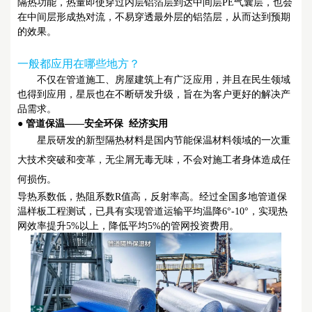
隔热功能，热量即使穿过内层铝箔层到达中间层PE气囊层，也会
在中间层形成热对流，不易穿透最外层的铝箔层，从而达到预期
的效果。
一般都应用在哪些地方？
不仅在管道施工、房屋建筑上有广泛应用，并且在民生领域
也得到应用，星辰也在不断研发升级，旨在为客户更好的解决产
品需求。
●
管道保温——安全环保 经济实用
星辰研发的新型隔热材料是国内节能保温材料领域的一次重
大技术突破和变革，无尘屑无毒无味，不会对施工者身体造成任
何损伤。
导热系数低，热阻系数R值高，反射率高。经过全国多地管道保
温样板工程测试，已具有实现管道运输平均温降6°-10°，实现热
网效率提升5%以上，降低平均5%的管网投资费用。