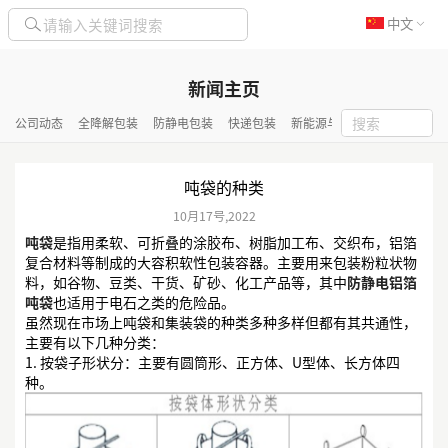
中文
新闻主页
公司动态
全降解包装
防静电包装
快递包装
新能源与化工包装
隔热保
吨袋的种类
10月
17号
,
2022
吨袋
是指用柔软、可折叠的涂胶布、树脂加工布、交织布，铝箔
复合材料等制成的大容积软性包装容器。主要用来包装粉粒状物
料，如谷物、豆类、干货、矿砂、化工产品等，其中
防静电铝箔
吨袋
也适用于电石之类的危险品。
虽然现在市场上吨袋和集装袋的种类多种多样但都有其共通性，
主要有以下几种分类：
1. 按袋子形状分：主要有圆筒形、正方体、U型体、长方体四
种。